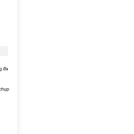
g đa
 chụp