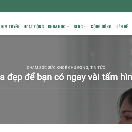
A KIM TUYẾN
HOẠT ĐỘNG
KHÓA HỌC
BLOG
CỘNG ĐỒNG
LIÊN HỆ
CHĂM SÓC SỨC KHOẺ CHỦ ĐỘNG
,
TIN TỨC
a đẹp để bạn có ngay vài tấm hìn