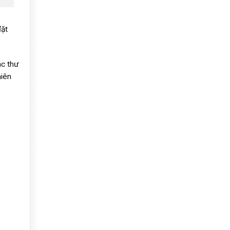
đặt
ác thư
hiên