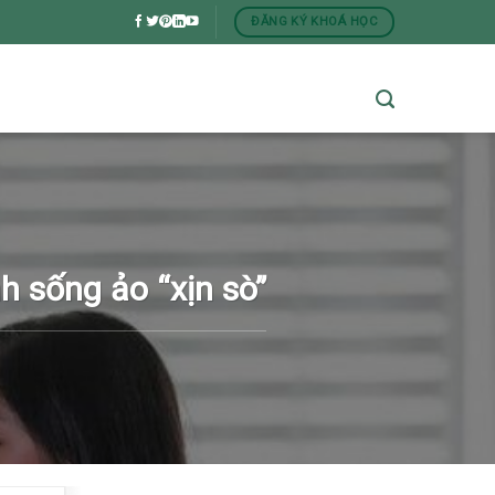
ĐĂNG KÝ KHOÁ HỌC
h sống ảo “xịn sò”