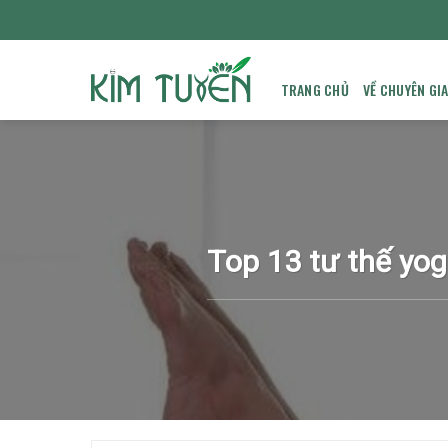
Skip
to
content
TRANG CHỦ
VỀ CHUYÊN GI
Top 13 tư thế yog